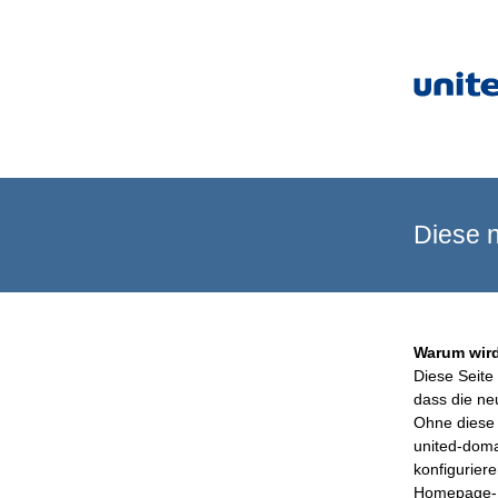
Diese n
Warum wird
Diese Seite 
dass die ne
Ohne diese 
united-doma
konfigurier
Homepage-B