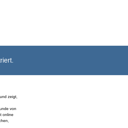
iert.
und zeigt,
Kunde von
t online
chen,